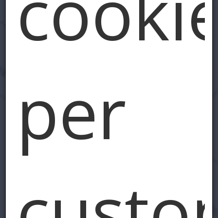
cooki
per
custo