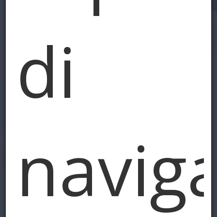
di
naviga