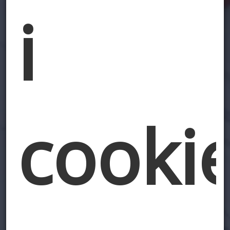
i
cooki