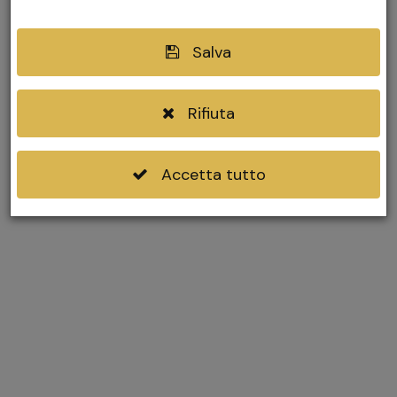
Puoi scrivermi su WhatsApp
+39 346 141 5393
Salva
Rifiuta
Accetta tutto