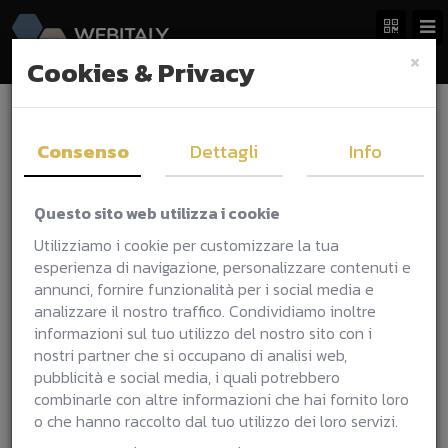
×
Cookies & Privacy
Contattaci, senza impegno
Consenso
Dettagli
Info
Scopri come possiamo aiutarti a
realizzare il tuo progetto
Questo sito web utilizza i cookie
Il nostro lavoro è aiutare business e professionisti
Utilizziamo i cookie per customizzare la tua
come te a
navigare il mondo del digitale
,
esperienza di navigazione, personalizzare contenuti e
cavalcando le ultime tendenze e sfruttando nella
annunci, fornire funzionalità per i social media e
maniera migliore
le tecnologie più avanzate ed
analizzare il nostro traffico. Condividiamo inoltre
evolute
per realizzare progetti web, strategie di
informazioni sul tuo utilizzo del nostro sito con i
marketing e soluzioni software sempre perfettamente
nostri partner che si occupano di analisi web,
in linea con il tuo budget e le tue esigenze.
pubblicità e social media, i quali potrebbero
Contattaci senza impegno, faremo una chiacchierata
combinarle con altre informazioni che hai fornito loro
per capire come possiamo lavorare insieme e come
o che hanno raccolto dal tuo utilizzo dei loro servizi.
possiamo mettere le nostre competenze
al servizio